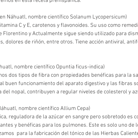
remos en esta receta prehispánica.
tl en Náhuatl, nombre científico Solanum Lycopersicum)
itamina C y E, carotenos y flavonoides. Su uso como remedi
e Florentino y Actualmente sigue siendo utilizado para dism
, dolores de riñón, entre otros. Tiene acción antiviral, antif
huatl, nombre científico Opuntia ficus-indica)
os dos tipos de fibra con propiedades benéficas para la sal
al buen funcionamiento del aparato digestivo y las fibras s
del nopal, contribuyen a regular niveles de colesterol y az
Náhuatl, nombre científico Allium Cepa) 
ica, reguladora de la azúcar en sangre pero sobretodo es c
ntes y benéficas para los pulmones. Este es solo uno de l
zamos  para la fabricación del tónico de las Hierbas Caliente