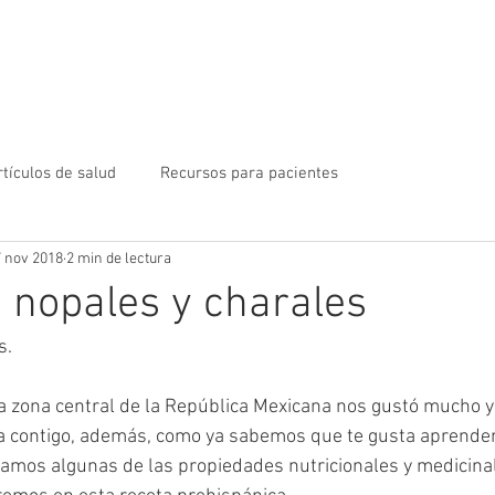
es somos
Terapias
Enfermedades
Contacto
Tie
rtículos de salud
Recursos para pacientes
 nov 2018
2 min de lectura
 nopales y charales
s.
 la zona central de la República Mexicana nos gustó mucho y
 contigo, además, como ya sabemos que te gusta aprende
amos algunas de las propiedades nutricionales y medicinal