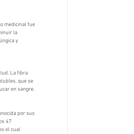
o medicinal fue 
inuir la 
úngica y 
ud. La fibra 
olubles, que se 
ucar en sangre.  
onocida por sus 
os 47 
s el cual 