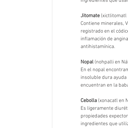
ingredientes que usa
Jitomate
 (xictlitoma
Contiene minerales, V
registrado en el códic
inflamación de anginas
antihistamínica. 
Nopal
 (nohpalli en Ná
En el nopal encontram
insoluble dura ayuda 
encuentran en la baba 
Cebolla
 (xonacatl en 
Es ligeramente diurét
propiedades expectora
ingredientes que utili