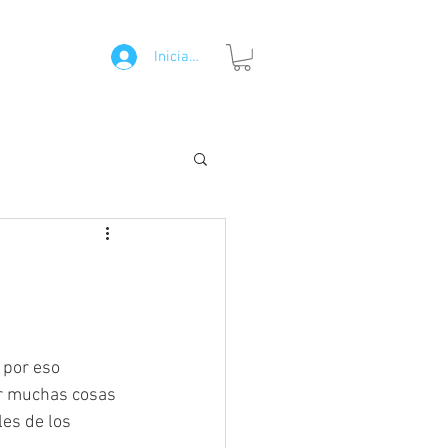
nda
Blog
Iniciar sesión
 por eso 
r muchas cosas 
es de los 