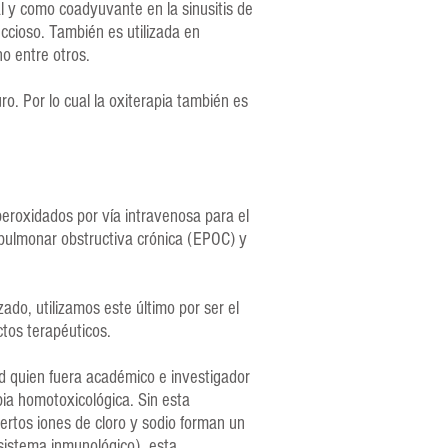
al y como coadyuvante en la sinusitis de
feccioso. También es utilizada en
no entre otros.
o. Por lo cual la oxiterapia también es
peroxidados por vía intravenosa para el
 pulmonar obstructiva crónica (EPOC) y
zado, utilizamos este último por ser el
tos terapéuticos.
rd quien fuera académico e investigador
pia homotoxicológica. Sin esta
ciertos iones de cloro y sodio forman un
 sistema inmunológico), esta