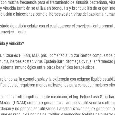
 con mucha frecuencia para el tratamiento de sinusitis bacteriana, vir
y virucida también se utiliza en bronquitis y bronquiolitis de origen in
resolución e infecciones como el herpes zoster, virus del papiloma huma
tado de asfixia celular con el cual aparece el envejecimiento prematur
i-envejecimiento.
ida y virucida?
 Dr. Charles H. Farr, M.D. phD. comenzó a utilizar ciertos compuestos 
itis, herpes zoster, virus Epstein-Barr, citomegalovirus, enfermedad
 sistema inmunológico entre otros beneficios terapéuticos.
rgiendo así la ozonoterapia y la oxiterapia con oxígeno líquido estabili
ifica que se requieren menos aplicaciones para conseguir mejores efec
s un desarrollo orgullosamente mexicano, el Ing. Felipe Laso Guincha
éxico (UNAM) creó el oxigenador celular que se utiliza en la oxitera
rderían y no podrían ser utilizados. La estabilización del oxígeno con 
que es producida por los neutrófilos y monocitos (células de nuestro