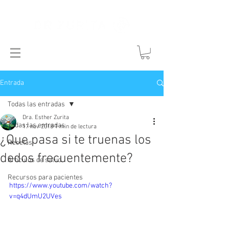
Entrada
Todas las entradas
Dra. Esther Zurita
Todas las entradas
17 nov 2018
1 min de lectura
¿Que pasa si te truenas los
Recetas
dedos frecuentemente?
Artículos de salud
Recursos para pacientes
https://www.youtube.com/watch?
v=q4dUmU2UVes