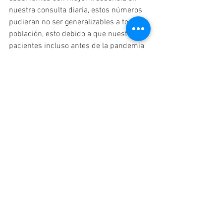
nuestra consulta diaria, estos números 
pudieran no ser generalizables a toda la 
población, esto debido a que nuestros 
pacientes incluso antes de la pandemia 
nos buscan principalmente por la 
atención a problemas circulatorios y de 
alergias.
En cualquier caso, si presentas 
cualquiera de estos síntomas de covid 
que permanecen a lo largo del tiempo, 
no dudes en contactar a tu médico.
Para hacer una cita con nosotros 
puedes llamar directamente a los 
teléfonos:
(55)55810639
(55)56709179