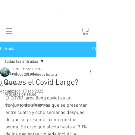
Entrada
Todas las entradas
Dra. Esther Zurita
Todas las entradas
18 ago 2022
3 min de lectura
¿Qué es el Covid Largo?
Recetas
Actualizado:
19 ago 2022
Artículos de salud
El COVID largo (long covid) es un 
Recursos para pacientes
conjunto de síntomas que se presentan 
entre cuatro y ocho semanas después 
de que se presentó la enfermedad 
aguda. Se cree que afecta hasta al 30% 
de los pacientes y puede incluir la 